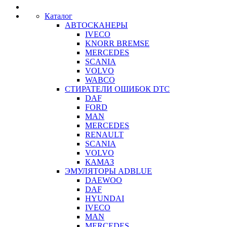
navigation
Каталог
АВТОСКАНЕРЫ
IVECO
KNORR BREMSE
MERCEDES
SCANIA
VOLVO
WABCO
СТИРАТЕЛИ ОШИБОК DTC
DAF
FORD
MAN
MERCEDES
RENAULT
SCANIA
VOLVO
КАМАЗ
ЭМУЛЯТОРЫ ADBLUE
DAEWOO
DAF
HYUNDAI
IVECO
MAN
MERCEDES