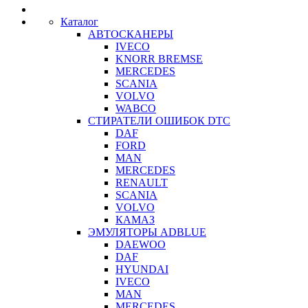
navigation
Каталог
АВТОСКАНЕРЫ
IVECO
KNORR BREMSE
MERCEDES
SCANIA
VOLVO
WABCO
СТИРАТЕЛИ ОШИБОК DTC
DAF
FORD
MAN
MERCEDES
RENAULT
SCANIA
VOLVO
КАМАЗ
ЭМУЛЯТОРЫ ADBLUE
DAEWOO
DAF
HYUNDAI
IVECO
MAN
MERCEDES